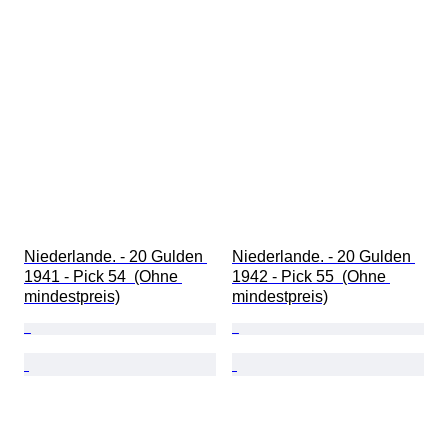
Niederlande. - 20 Gulden 
Niederlande. - 20 Gulden 
1941 - Pick 54  (Ohne 
1942 - Pick 55  (Ohne 
mindestpreis)
mindestpreis)