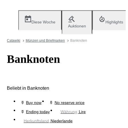
Diese Woche
Highlights
Auktionen
Catawiki
Münzen und Briefmarken
Banknoten
Banknoten
Beliebt in Banknoten
Buy now
No reserve price
Ending today
Währung
Lire
Herkunftsland
Niederlande