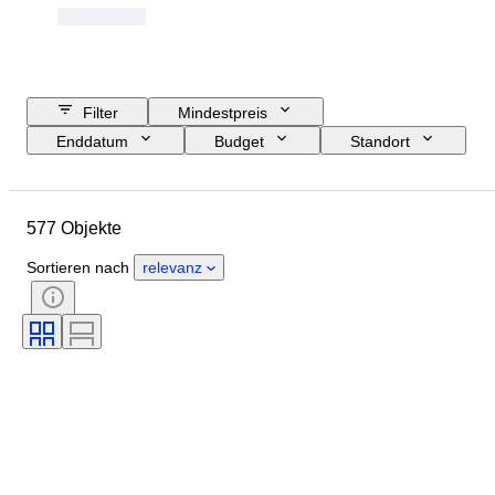
Filter
Mindestpreis
Enddatum
Budget
Standort
Objekt
Herkunftsland
Zustand
Zertifikat
Thema
577 Objekte
Währung
Epoche
Sortieren nach
relevanz