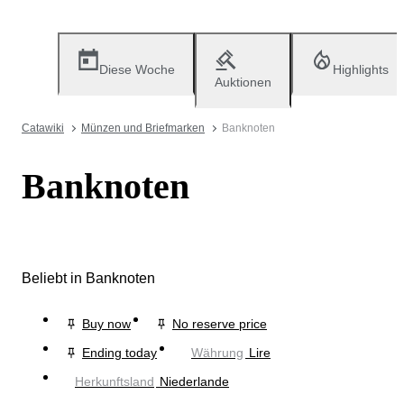
Diese Woche
Highlights
Auktionen
Catawiki
Münzen und Briefmarken
Banknoten
Banknoten
Beliebt in Banknoten
Buy now
No reserve price
Ending today
Währung
Lire
Herkunftsland
Niederlande