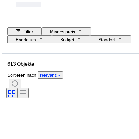
Filter
Mindestpreis
Enddatum
Budget
Standort
Objekt
Herkunftsland
Zustand
Zertifikat
Thema
613 Objekte
Währung
Epoche
Sortieren nach
relevanz