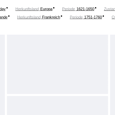
oday
Herkunftsland
Europa
Periode
1621-1650
Zusta
lande
Herkunftsland
Frankreich
Periode
1751-1760
O