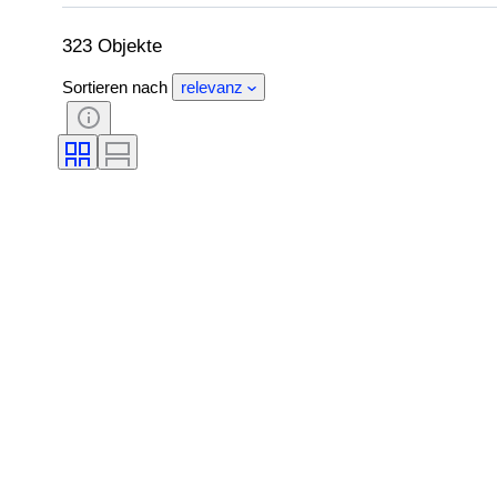
Sprache
Farbe
Original/Nachbau
323 Objekte
Sortieren nach
relevanz