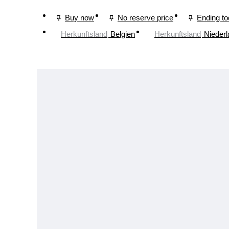
Buy now
No reserve price
Ending t
Herkunftsland
Belgien
Herkunftsland
Nieder