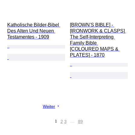
Katholische Bilder-Bibel 
[BROWN'S BIBLE] - 
Des Alten Und Neuen 
[IRONWORK & CLASPS] 
Testamentes - 1909
The Self-Interpreting 
Family Bible 
[COLOURED MAPS & 
PLATES] - 1870
Weiter
1
2
3
…
89