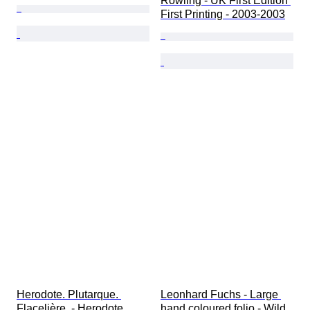
Rowling - UK First Edition 
First Printing - 2003-2003
Herodote. Plutarque. 
Leonhard Fuchs - Large 
Flacelière. - Herodote. 
hand coloured folio - Wild 