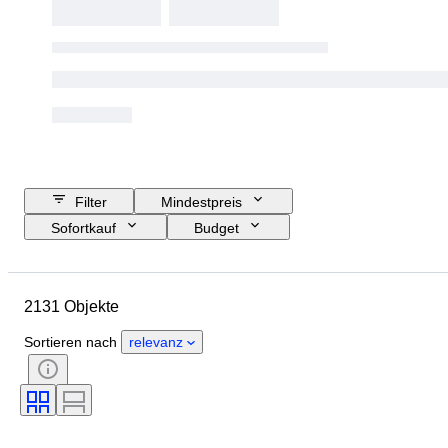
Filter
Mindestpreis
Sofortkauf
Budget
Enddatum
Standort
Objekt
Herkunftsland
Material
2131 Objekte
Zustand
Zubehör
Periode
Thema
Stil
Technik
Sortieren nach
relevanz
Unterschrift
Einband
Auflage
Sprache
Farbe
Serie
Epoche
Verkauft von
Militärische Organisation
Künstler