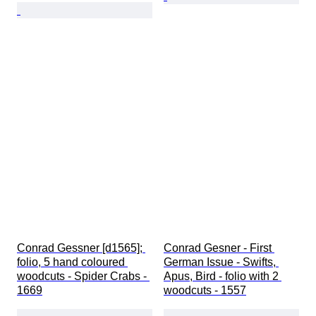
Conrad Gessner [d1565]; 
Conrad Gesner - First 
folio, 5 hand coloured 
German Issue - Swifts, 
woodcuts - Spider Crabs - 
Apus, Bird - folio with 2 
1669
woodcuts - 1557