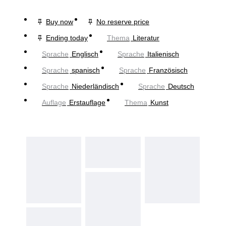
Buy now
No reserve price
Ending today
Thema
Literatur
Sprache
Englisch
Sprache
Italienisch
Sprache
spanisch
Sprache
Französisch
Sprache
Niederländisch
Sprache
Deutsch
Auflage
Erstauflage
Thema
Kunst