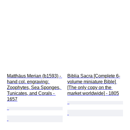
Matthäus Merian (b1593) - 
Biblia Sacra [Complete 6-
hand col. engraving: 
volume miniature Bible] 
Zoophytes, Sea Sponges, 
[The only copy on the 
Tunicates, and Corals - 
market worldwide] - 1805
1657