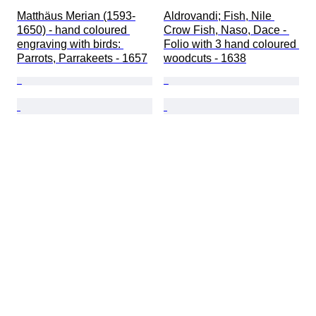
Matthäus Merian (1593-
Aldrovandi; Fish, Nile 
1650) - hand coloured 
Crow Fish, Naso, Dace - 
engraving with birds: 
Folio with 3 hand coloured 
Parrots, Parrakeets - 1657
woodcuts - 1638