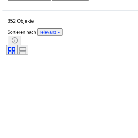
Enddatum
Standort
Objekt
Herkunftsland
Zustand
352 Objekte
Zubehör
Periode
Thema
Stil
Technik
Unterschrift
Sortieren nach
relevanz
Einband
Auflage
Sprache
Verkauft von
Militärische Organisation