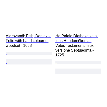
Aldrovandi; Fish, Dentex - 
Hē Palaia Diathēkē kata 
Folio with hand coloured 
tous Hebdomēkonta. 
woodcut - 1638
Vetus Testamentum ex 
versione Septuaginta - 
1725