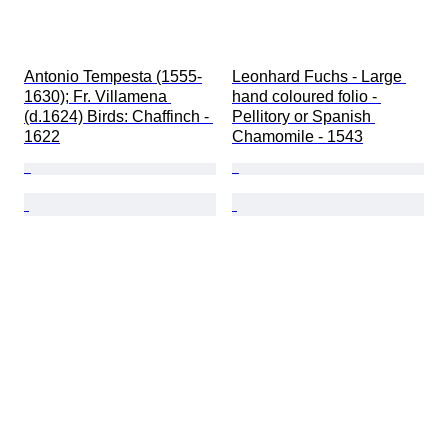
Antonio Tempesta (1555-
Leonhard Fuchs - Large 
1630); Fr. Villamena 
hand coloured folio - 
(d.1624) Birds: Chaffinch - 
Pellitory or Spanish 
1622
Chamomile - 1543