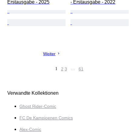
Erstausgabe - 2025
- Erstausgabe - 2022
Weiter
1
2
3
…
61
Verwandte Kollektionen
Ghost Rider-Comic
FC De Kampioenen Comics
Alex-Comic