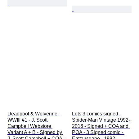
Deadpool & Wolverine: 
Lots 3 comics signed 
WWIII #1 - J. Scott 
Spider-Man Vintage 1992-
Campbell Webstore 
2016 - Signed + COA and 
Variant A + B - Signed by 
POA - 3 Signed comic - 
J. Scott Campbell + COA - 
Erstausgabe - 1992