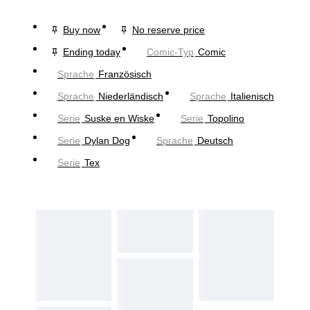
Buy now
No reserve price
Ending today
Comic-Typ
Comic
Sprache
Französisch
Sprache
Niederländisch
Sprache
Italienisch
Serie
Suske en Wiske
Serie
Topolino
Serie
Dylan Dog
Sprache
Deutsch
Serie
Tex