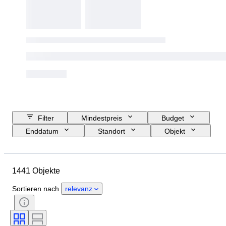
Filter
Mindestpreis
Budget
Enddatum
Standort
Objekt
Herkunftsland
Material
Zustand
Zubehör
Periode
1441 Objekte
Thema
Stil
Technik
Unterschrift
Einband
Sortieren nach
relevanz
Auflage
Sprache
Farbe
Maßstab
Serie
Epoche
Verkauft von
Grading Service