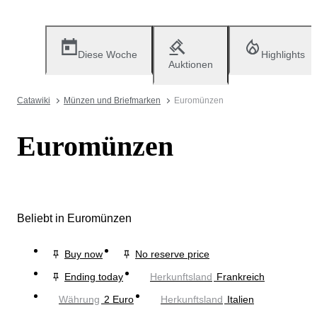
Diese Woche
Highlights
Auktionen
Catawiki
Münzen und Briefmarken
Euromünzen
Euromünzen
Beliebt in Euromünzen
Buy now
No reserve price
Ending today
Herkunftsland
Frankreich
Währung
2 Euro
Herkunftsland
Italien