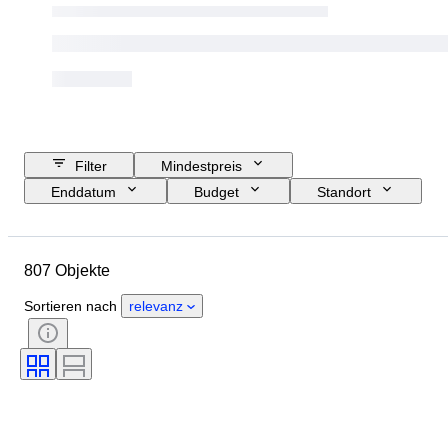
Filter
Mindestpreis
Enddatum
Budget
Standort
Objekt
Herkunftsland
Material
Zustand
Thema
807 Objekte
Währung
Epoche
Art der Münze
Sortieren nach
relevanz