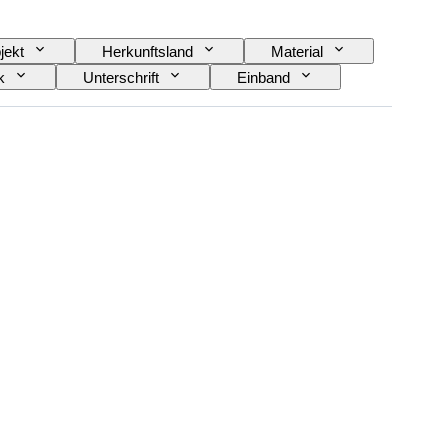
jekt
Herkunftsland
Material
k
Unterschrift
Einband
Epoche