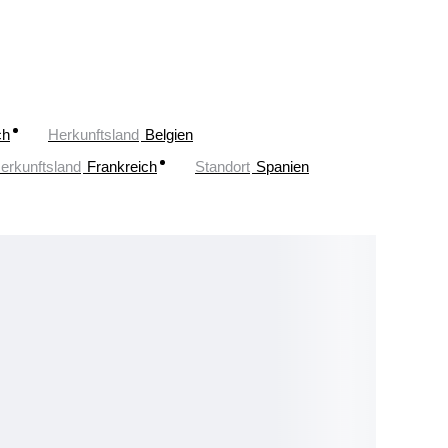
ch
Herkunftsland
Belgien
erkunftsland
Frankreich
Standort
Spanien