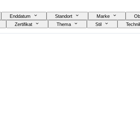
Enddatum
Standort
Marke
Ob
Zertifikat
Thema
Stil
Techni
Verkauft von
Künstler
Zuschreibung