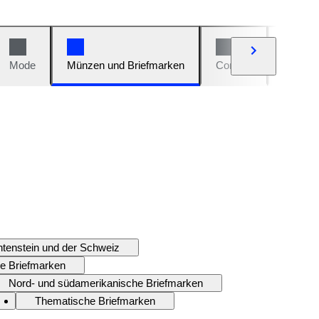
Mode
Münzen und Briefmarken
Comics
Autos u
htenstein und der Schweiz
e Briefmarken
Nord- und südamerikanische Briefmarken
Thematische Briefmarken