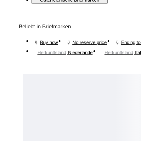
Beliebt in Briefmarken
Buy now
No reserve price
Ending t
Herkunftsland
Niederlande
Herkunftsland
Ita