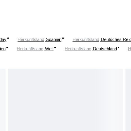
oday
Herkunftsland
Spanien
Herkunftsland
Deutsches Rei
lien
Herkunftsland
Welt
Herkunftsland
Deutschland
H