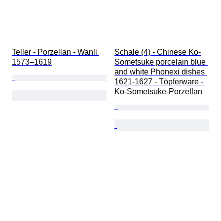
Teller - Porzellan - Wanli 
Schale (4) - Chinese Ko-
1573–1619
Sometsuke porcelain blue 
and white Phonexi dishes 
1621-1627 - Töpferware - 
Ko-Sometsuke-Porzellan