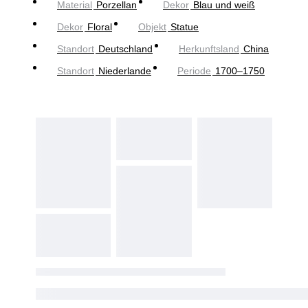
Material
Porzellan
Dekor
Blau und weiß
Dekor
Floral
Objekt
Statue
Standort
Deutschland
Herkunftsland
China
Standort
Niederlande
Periode
1700–1750