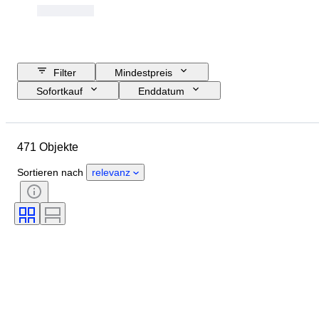
Filter
Mindestpreis
Sofortkauf
Enddatum
Budget
Standort
Größe
Abmessungen
Objekt
471 Objekte
Herkunftsland
Material
Zustand
Periode
Stil
Sortieren nach
relevanz
Technik
Unterschrift
Auflage
Farbe
Original/Nachbau
Dekor
Verkauft von
Archäologie-Arten
Epoche
Modell
Provenienz