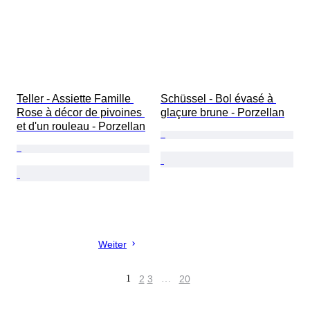
Teller - Assiette Famille 
Schüssel - Bol évasé à 
Rose à décor de pivoines 
glaçure brune - Porzellan
et d'un rouleau - Porzellan
Weiter
1
2
3
…
20