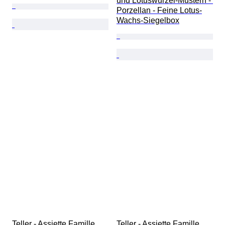
und Lotuswurzel-Mustern - 
Porzellan - Feine Lotus-
Wachs-Siegelbox
Teller - Assiette Famille 
Teller - Assiette Famille 