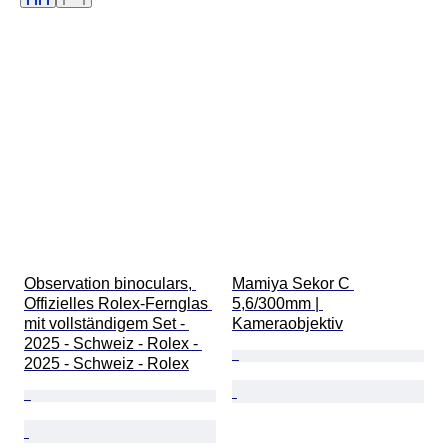
Art von Teleskop
Art von Videokamera
Filmart
Verkauft von
Epoche
Getestet und funktionstüchtig
Observation binoculars, 
Mamiya Sekor C 
Offizielles Rolex-Fernglas 
5,6/300mm | 
mit vollständigem Set - 
Kameraobjektiv
2025 - Schweiz - Rolex - 
2025 - Schweiz - Rolex