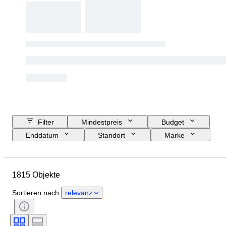
Filter
Mindestpreis
Budget
Enddatum
Standort
Marke
Objekt
Herkunftsland
Material
Zustand
Periode
1815 Objekte
Thema
Stil
Technik
Auflage
Sprache
Farbe
Sortieren nach
relevanz
Objektivanschluss
Art von Mikroskop
Art von Videorekorder
Art von Fernglas