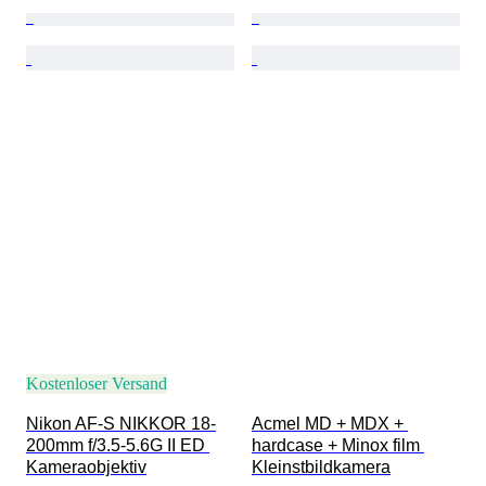
Kostenloser Versand
Nikon AF-S NIKKOR 18-
Acmel MD + MDX + 
200mm f/3.5-5.6G II ED 
hardcase + Minox film 
Kameraobjektiv
Kleinstbildkamera