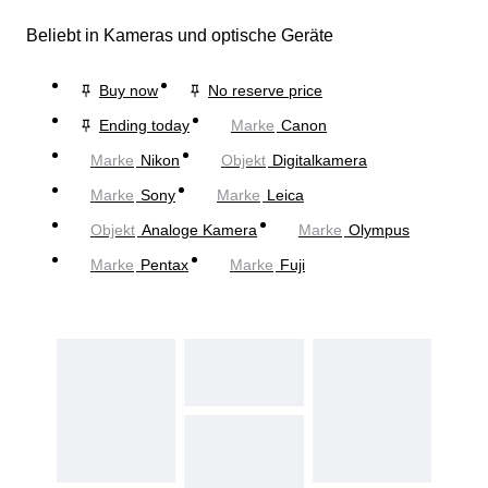
Beliebt in Kameras und optische Geräte
Buy now
No reserve price
Ending today
Marke
Canon
Marke
Nikon
Objekt
Digitalkamera
Marke
Sony
Marke
Leica
Objekt
Analoge Kamera
Marke
Olympus
Marke
Pentax
Marke
Fuji