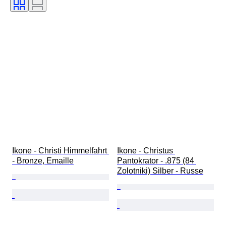
Energiereserve
Schlagend
Uhren-Typ
Epoche
Gehäusedurchmesser
Original/Nachbau
Schöpfer
Provenienz
Ikone - Christi Himmelfahrt 
Ikone - Christus 
- Bronze, Emaille
Pantokrator - .875 (84 
Zolotniki) Silber - Russe