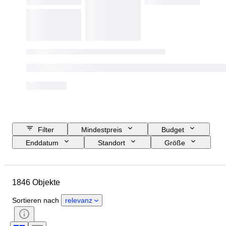
Filter
Mindestpreis
Budget
Enddatum
Standort
Größe
Abmessungen
Marke
Objekt
Herkunftsland
1846 Objekte
Material
Geschlecht
Zustand
Periode
Zertifikat
Sortieren nach
relevanz
Thema
Stil
Unterschrift
Farbe
Uhrwerk