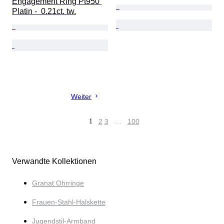
Engagement Ring Pt950 
Platin -  0.21ct. tw.
Weiter
1
2
3
…
100
Verwandte Kollektionen
Granat Ohrringe
Frauen-Stahl-Halskette
Jugendstil-Armband