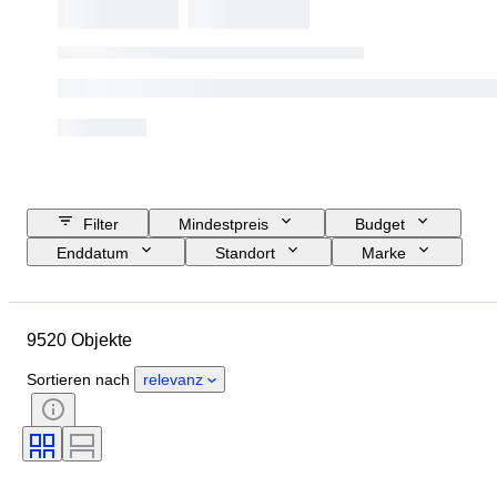
Filter
Mindestpreis
Budget
Enddatum
Standort
Marke
Objekt
Herkunftsland
Material
Geschlecht
9520 Objekte
Zustand
Edelstein
Zertifikat
Feingehalt
Stil
Schliff
Sortieren nach
relevanz
Reinheit
Farbstufe
Exakte Farbe
Angegebene Größe
Transparenz des Edelsteins
Behandlung
Diamanttyp