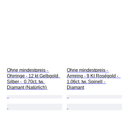
Perlenglanz
Epoche
Intensität der Fancy-Farbe
Oberton der Fancy-Farbe
Ohne mindestpreis - 
Ohne mindestpreis - 
Ohrringe - 12 kt Gelbgold, 
Armring - 9 Kt Roségold -  
Silber -  0.70ct. tw. 
1.06ct. tw. Spinell - 
Diamant (Natürlich) 
Diamant