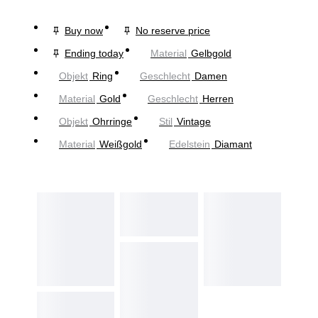
Buy now
No reserve price
Ending today
Material
Gelbgold
Objekt
Ring
Geschlecht
Damen
Material
Gold
Geschlecht
Herren
Objekt
Ohrringe
Stil
Vintage
Material
Weißgold
Edelstein
Diamant