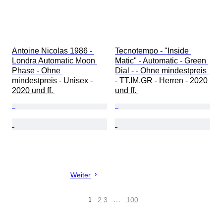
Antoine Nicolas 1986 - 
Tecnotempo - "Inside 
Londra Automatic Moon 
Matic" - Automatic - Green 
Phase - Ohne 
Dial - - Ohne mindestpreis 
mindestpreis - Unisex - 
- TT.IM.GR - Herren - 2020 
2020 und ff. 
und ff. 
Weiter
1
2
3
…
100