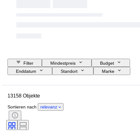
Filter
Mindestpreis
Budget
Enddatum
Standort
Marke
Gehäusedurchmesser
Länge Uhrenarmband
Objekt
13158 Objekte
Herkunftsland
Material
Geschlecht
Zustand
Sortieren nach
relevanz
Periode
Zertifikat
Thema
Auflage
Sprache
Farbe
Uhrwerk
Material Uhrenarmband
Epoche
Energiereserve