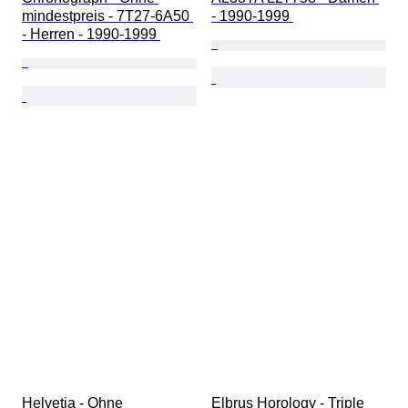
mindestpreis - 7T27-6A50 
- 1990-1999 
- Herren - 1990-1999 
Helvetia - Ohne 
Elbrus Horology - Triple 