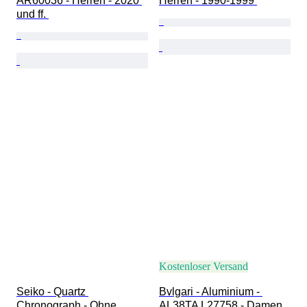
AR60036 - Herren - 2020 
Herren - 1990-1999 
und ff. 
Kostenloser Versand
Seiko - Quartz 
Bvlgari - Aluminium - 
Chronograph - Ohne 
AL38TA L27758 - Damen 