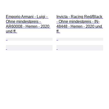
Emporio Armani - Luigi - 
Invicta - Racing Red/Black 
Ohne mindestpreis - 
- Ohne mindestpreis - IN-
AR60008 - Herren - 2020 
48448 - Herren - 2020 und 
und ff. 
ff. 