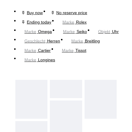
Buy now
No reserve price
Ending today
Marke
Rolex
Marke
Omega
Marke
Seiko
Objekt
Uhr
Geschlecht
Herren
Marke
Breitling
Marke
Cartier
Marke
Tissot
Marke
Longines