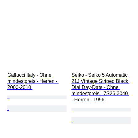
Schlagend
Original/Nachbau
Automobilia-Typ
Modell
Gallucci Italy - Ohne 
Seiko - Seiko 5 Automatic 
mindestpreis - Herren - 
21J Vintage Striped Black 
2000-2010 
Dial Day-Date - Ohne 
mindestpreis - 7S26-3040 
- Herren - 1996