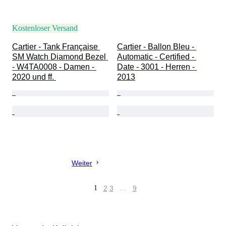
Kostenloser Versand
Cartier - Tank Française 
Cartier - Ballon Bleu - 
SM Watch Diamond Bezel 
Automatic - Certified - 
- W4TA0008 - Damen - 
Date - 3001 - Herren - 
2020 und ff. 
2013
Weiter
1
2
3
…
9