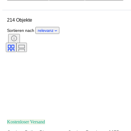
Marke
Gehäusedurchmesser
Länge Uhrenarmband
Objekt
214 Objekte
Material
Geschlecht
Zustand
Periode
Farbe
Sortieren nach
relevanz
Uhrwerk
Material Uhrenarmband
Modell
Kostenloser Versand