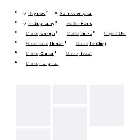
Buy now
No reserve price
Ending today
Marke
Rolex
Marke
Omega
Marke
Seiko
Objekt
Uhr
Geschlecht
Herren
Marke
Breitling
Marke
Cartier
Marke
Tissot
Marke
Longines