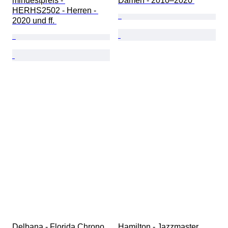
mindestpreis - 
Damen - 2010–2020 
HERHS2502 - Herren - 
2020 und ff. 
Delbana - Florida Chrono 
Hamilton - Jazzmaster 