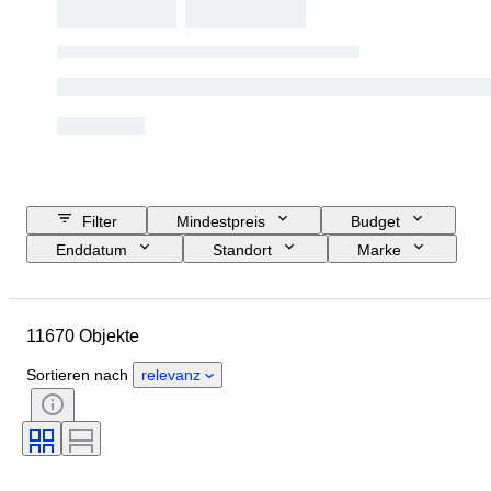
Filter
Mindestpreis
Budget
Enddatum
Standort
Marke
Gehäusedurchmesser
Länge Uhrenarmband
Objekt
11670 Objekte
Herkunftsland
Material
Geschlecht
Zustand
Sortieren nach
relevanz
Zubehör
Periode
Zertifikat
Thema
Einband
Auflage
Sprache
Farbe
Uhrwerk
Material Uhrenarmband
Epoche