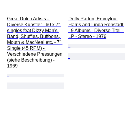
Great Dutch Artists - 
Dolly Parton, Emmylou 
Diverse Künstler - 60 x 7" 
Harris and Linda Ronstadt 
singles feat Dizzy Man's 
- 9 Albums - Diverse Titel - 
Band, Shuffles, Buffoons, 
LP - Stereo - 1976
Mouth & MacNeal etc. - 7" 
Single (45 RPM) - 
Verschiedene Pressungen 
(siehe Beschreibung) - 
1969