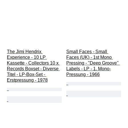
The Jimi Hendrix 
Small Faces - Small 
Experience - 10 LP 
Faces (UK) - 1st Mono 
Kassette - Collectors 10 x 
Pressing - "Deep Groove'' 
Records Boxset - Diverse 
Labels - LP - 1. Mono-
Titel - LP-Box-Set - 
Pressung - 1966
Erstpressung - 1978