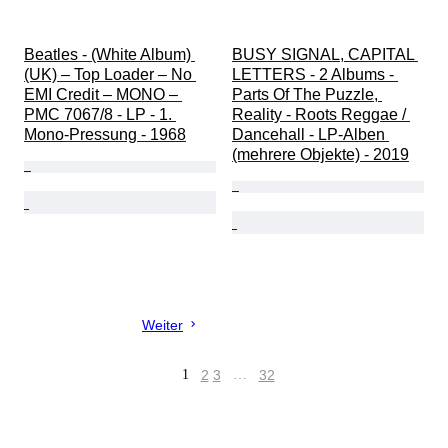
Beatles - (White Album) 
BUSY SIGNAL, CAPITAL 
(UK) – Top Loader – No 
LETTERS - 2 Albums - 
EMI Credit – MONO – 
Parts Of The Puzzle, 
PMC 7067/8 - LP - 1. 
Reality - Roots Reggae / 
Mono-Pressung - 1968
Dancehall - LP-Alben 
(mehrere Objekte) - 2019
Weiter
1
2
3
…
32