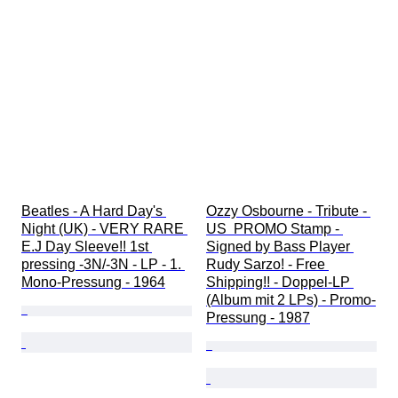
Beatles - A Hard Day's 
Ozzy Osbourne - Tribute - 
Night (UK) - VERY RARE 
US  PROMO Stamp - 
E.J Day Sleeve!! 1st 
Signed by Bass Player 
pressing -3N/-3N - LP - 1. 
Rudy Sarzo! - Free 
Mono-Pressung - 1964
Shipping!! - Doppel-LP 
(Album mit 2 LPs) - Promo-
Pressung - 1987