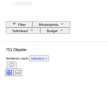
Filter
Mindestpreis
Sofortkauf
Budget
Enddatum
Standort
Objekt
Herkunftsland
Material
751 Objekte
Zustand
Zubehör
Periode
Thema
Stil
Technik
Sortieren nach
relevanz
Unterschrift
Genre
Auflage
Farbe
Verkauft von
Musik-Memorabilien-Typ
Getestet und funktionstüchtig
Pressen
Epoche
Künstler
Plattenfirma
Schöpfer