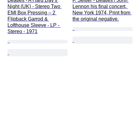
Beatles - A Hard Day's 
F. Seltier - Beatles / John 
Night (UK) - Stereo Two 
Lennon his final concert, 
EMI Box Pressing – 2 
New York 1974, Print from 
Flipback Garrod & 
the original negative.
Lofthouse Sleeve - LP - 
Stereo - 1971