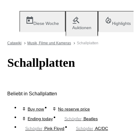
Diese Woche
Highlights
Auktionen
Catawiki
Musik, Filme und Kameras
Schallplatten
Schallplatten
Beliebt in Schallplatten
Buy now
No reserve price
Ending today
Schöpfer
Beatles
Schöpfer
Pink Floyd
Schöpfer
AC/DC