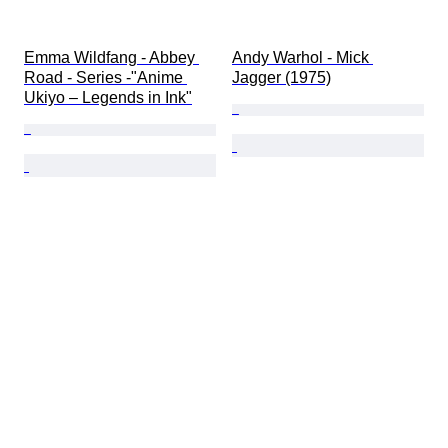
Emma Wildfang - Abbey 
Andy Warhol - Mick 
Road - Series -"Anime 
Jagger (1975)
Ukiyo – Legends in Ink"