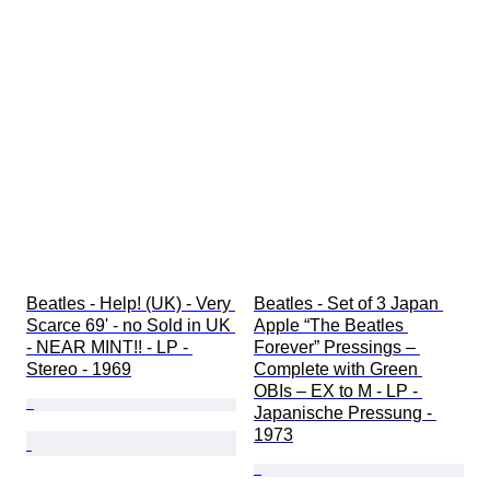
Beatles - Help! (UK) - Very 
Beatles - Set of 3 Japan 
Scarce 69' - no Sold in UK 
Apple “The Beatles 
- NEAR MINT!! - LP - 
Forever” Pressings – 
Stereo - 1969
Complete with Green 
OBIs – EX to M - LP - 
Japanische Pressung - 
1973