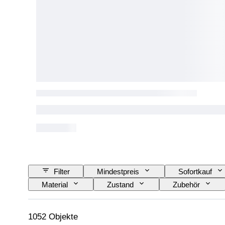
Filter
Mindestpreis
Sofortkauf
Material
Zustand
Zubehör
Farbe
Uhrwerk
Maßstab
Gehäusedurchmesser
Original/Nachbau
1052 Objekte