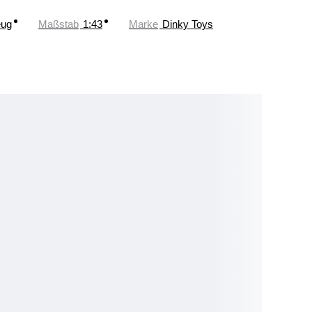
eug
Maßstab
1:43
Marke
Dinky Toys