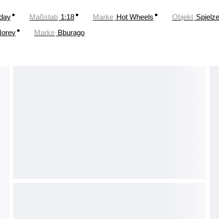
oday
Maßstab
1:18
Marke
Hot Wheels
Objekt
Spielz
orev
Marke
Bburago