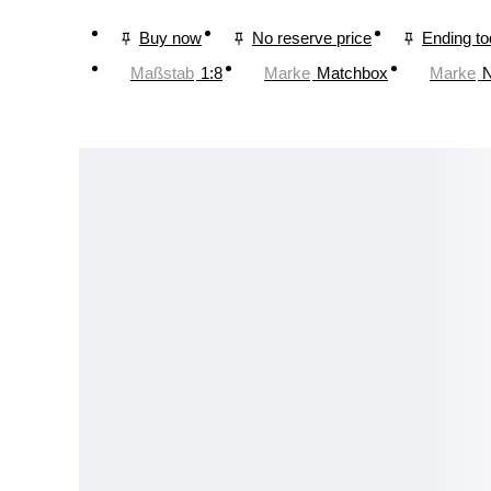
Buy now
No reserve price
Ending t
Maßstab
1:8
Marke
Matchbox
Marke
N