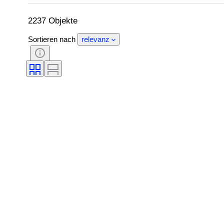
Maßstab
Sport-Memorabilien-Typ
2237 Objekte
Sortieren nach
relevanz