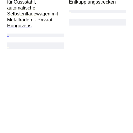
für Gussstahl, 
Entkupplungsstrecken
automatische 
Selbstentladewagen mit 
Metallrädern - Privaat, 
Hoogovens