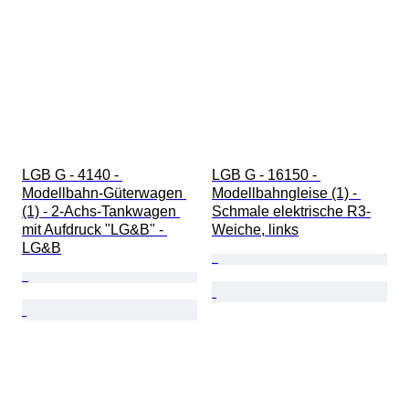
LGB G - 4140 - 
LGB G - 16150 - 
Modellbahn-Güterwagen 
Modellbahngleise (1) - 
(1) - 2-Achs-Tankwagen 
Schmale elektrische R3-
mit Aufdruck "LG&B" - 
Weiche, links
LG&B