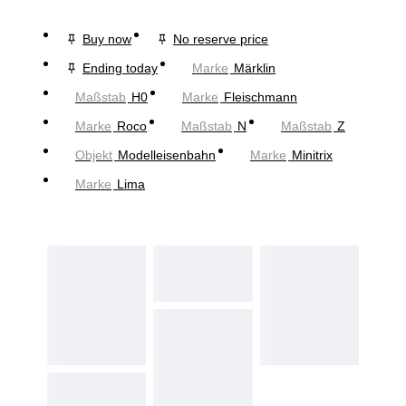
Buy now
No reserve price
Ending today
Marke
Märklin
Maßstab
H0
Marke
Fleischmann
Marke
Roco
Maßstab
N
Maßstab
Z
Objekt
Modelleisenbahn
Marke
Minitrix
Marke
Lima