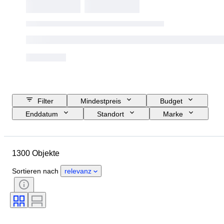
Filter
Mindestpreis
Budget
Enddatum
Standort
Marke
Objekt
Herkunftsland
Material
Zustand
Zubehör
1300 Objekte
Periode
Thema
Stil
Farbe
Maßstab
Kontrolle
Sortieren nach
relevanz
Stromversorgung
Eisenbahngesellschaft
Epoche
Original/Nachbau