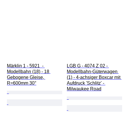
Märklin 1 - 5921  - 
LGB G - 4074 Z 02 - 
Modellbahn (18) - 18 
Modellbahn-Güterwagen 
Gebogene Gleise, 
(1) - 4-achsiger Boxcar mit 
R=600mm 30°
Aufdruck 'Schlitz' - 
Milwaukee Road