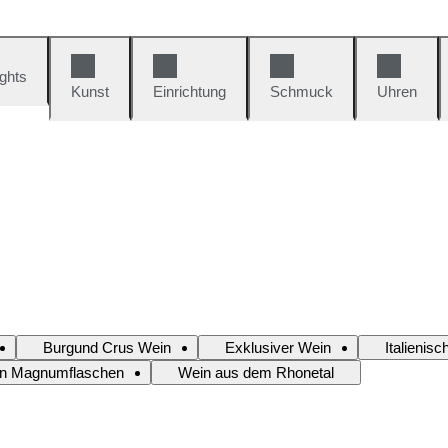
ights
Kunst
Einrichtung
Schmuck
Uhren
Burgund Crus Wein
Exklusiver Wein
Italienis
n Magnumflaschen
Wein aus dem Rhonetal