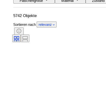
Flaschengröße
Material
Zustand
Wein-Appellation / Klassifizierung
Wein Fülls
5742 Objekte
Sortieren nach
relevanz