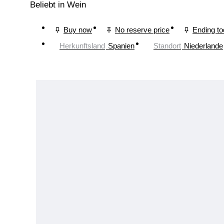
Beliebt in Wein
Buy now
No reserve price
Ending t
Herkunftsland
Spanien
Standort
Niederlande