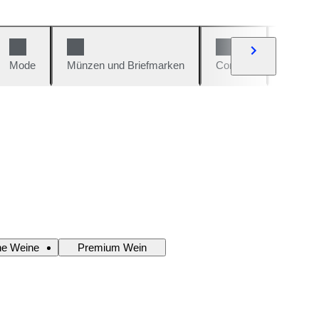
Mode
Münzen und Briefmarken
Comics
Autos u
che Weine
Premium Wein