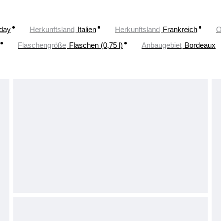
oday
Herkunftsland
Italien
Herkunftsland
Frankreich
O
Flaschengröße
Flaschen (0,75 l)
Anbaugebiet
Bordeaux