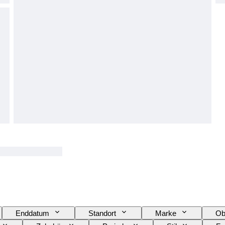
Enddatum
Standort
Marke
Ob