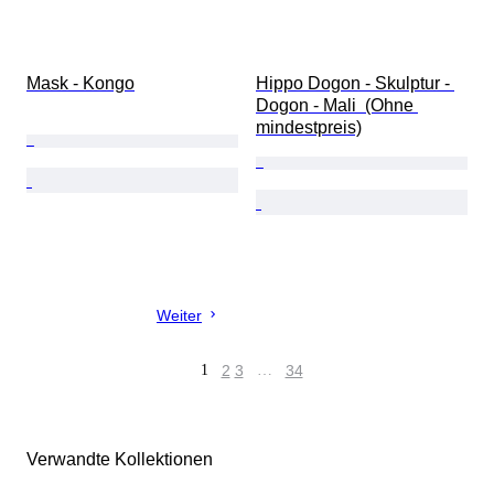
Mask - Kongo
Hippo Dogon - Skulptur - 
Dogon - Mali  (Ohne 
mindestpreis)
Weiter
1
2
3
…
34
Verwandte Kollektionen