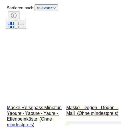
Zustand
Zubehör
Periode
Sortieren nach
relevanz
Thema
Stil
Technik
Unterschrift
Einband
Auflage
Sprache
Farbe
Verkauft von
Epoche
Künstler
Indigener Name des Objekts
Original/Nachbau
Kultur
Provenienz
Maske Reisepass Miniatur 
Maske - Dogon - Dogon - 
Yaoure - Yaoure - Yaure - 
Mali  (Ohne mindestpreis)
Elfenbeinküste  (Ohne 
mindestpreis)