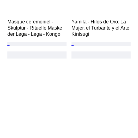
Masque ceremoniel - 
Yamila - Hilos de Oro: La 
Skulptur - Rituelle Maske 
Mujer, el Turbante y el Arte 
der Lega - Lega - Kongo
Kintsugi