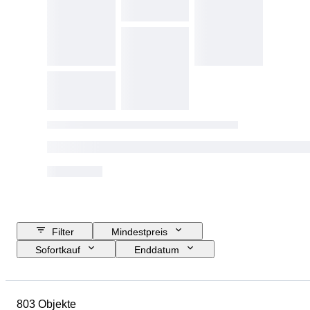
Filter
Mindestpreis
Sofortkauf
Enddatum
Budget
Standort
Größe
Abmessungen
Objekt
803 Objekte
Herkunftsland
Material