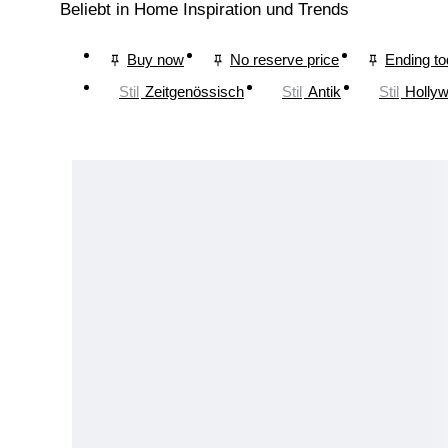
Beliebt in Home Inspiration und Trends
Buy now
No reserve price
Ending t
Stil
Zeitgenössisch
Stil
Antik
Stil
Holly