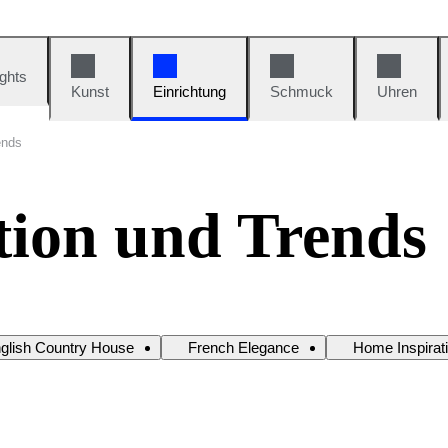
ights
Kunst
Einrichtung
Schmuck
Uhren
ends
tion und Trends
glish Country House
French Elegance
Home Inspirat