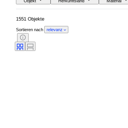
Objekt
Herkunftsland
Material
Technik
Unterschrift
Auflage
Epoche
Schöpfer
Modell
1551 Objekte
Sortieren nach
relevanz