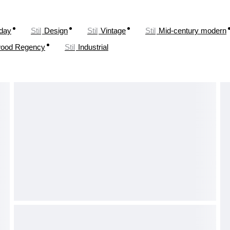
oday
Stil
Design
Stil
Vintage
Stil
Mid-century modern
wood Regency
Stil
Industrial