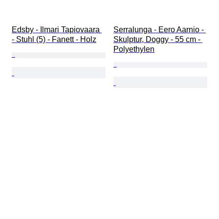
Edsby - Ilmari Tapiovaara 
Serralunga - Eero Aarnio - 
- Stuhl (5) - Fanett - Holz
Skulptur, Doggy - 55 cm - 
Polyethylen