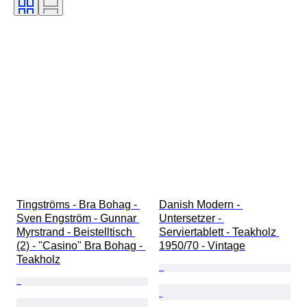
Farbe
Uhrwerk
Verkauft von
Künstler
Energiereserve
Schlagend
Epoche
Schöpfer
Modell
Tingströms - Bra Bohag - 
Danish Modern - 
Sven Engström - Gunnar 
Untersetzer - 
Myrstrand - Beistelltisch 
Serviertablett - Teakholz 
(2) - "Casino" Bra Bohag - 
1950/70 - Vintage
Teakholz