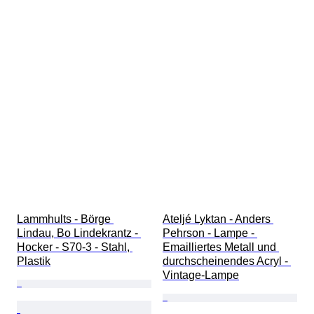
Lammhults - Börge 
Ateljé Lyktan - Anders 
Lindau, Bo Lindekrantz - 
Pehrson - Lampe - 
Hocker - S70-3 - Stahl, 
Emailliertes Metall und 
Plastik
durchscheinendes Acryl - 
Vintage-Lampe