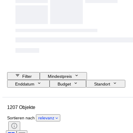
Filter
Mindestpreis
Enddatum
Budget
Standort
Größe
Abmessungen
Marke
Objekt
1207 Objekte
Herkunftsland
Material
Geschlecht
Zustand
Sortieren nach
relevanz
Zubehör
Periode
Thema
Stil
Unterschrift
Auflage