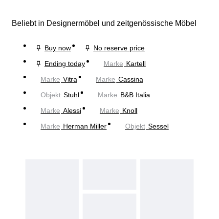
Beliebt in Designermöbel und zeitgenössische Möbel
Buy now
No reserve price
Ending today
Marke
Kartell
Marke
Vitra
Marke
Cassina
Objekt
Stuhl
Marke
B&B Italia
Marke
Alessi
Marke
Knoll
Marke
Herman Miller
Objekt
Sessel