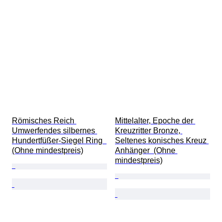
Original/Nachbau
Art
Provenienz
Römisches Reich 
Mittelalter, Epoche der 
Umwerfendes silbernes 
Kreuzritter Bronze, 
Hundertfüßer-Siegel Ring  
Seltenes konisches Kreuz 
(Ohne mindestpreis)
Anhänger  (Ohne 
mindestpreis)