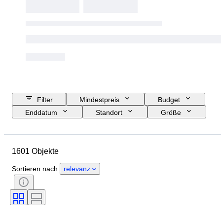
Filter
Mindestpreis
Budget
Enddatum
Standort
Größe
Abmessungen
Objekt
Herkunftsland
Material
1601 Objekte
Geschlecht
Zustand
Periode
Zertifikat
Thema
Sortieren nach
relevanz
Stil
Unterschrift
Farbe
Währung
Künstler
Angegebene Größe
Kultur
Archäologie-Arten
Epoche