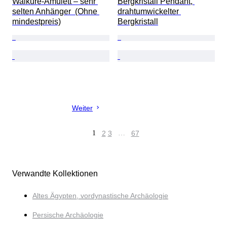
Walkure-Amulett – sehr 
Bergkristall Pendant, 
selten Anhänger  (Ohne 
drahtumwickelter 
mindestpreis)
Bergkristall
Weiter
1
2
3
…
67
Verwandte Kollektionen
Altes Ägypten, vordynastische Archäologie
Persische Archäologie