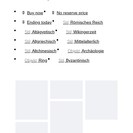
Buy now
No reserve price
Ending today
Stil
Römisches Reich
Stil
Altägyptisch
Stil
Wikingerzeit
Stil
Altgriechisch
Stil
Mittelalterlich
Stil
Altchinesisch
Objekt
Archäologie
Objekt
Ring
Stil
Byzantinisch