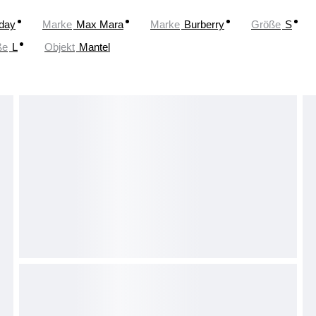
oday
Marke
Max Mara
Marke
Burberry
Größe
S
ße
L
Objekt
Mantel