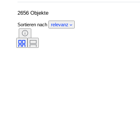
Angegebene Größe
Epoche
Must
2656 Objekte
Sortieren nach
relevanz