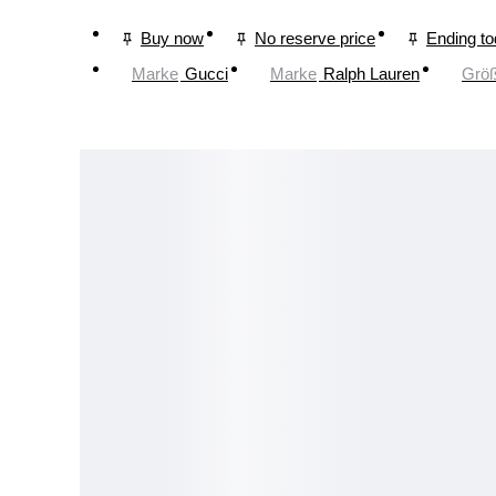
Buy now
No reserve price
Ending t
Marke
Gucci
Marke
Ralph Lauren
Grö