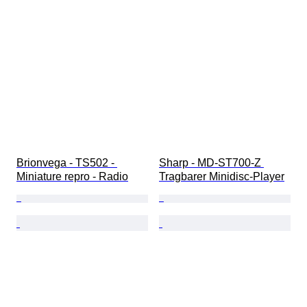
Brionvega - TS502 - 
Sharp - MD-ST700-Z 
Miniature repro - Radio
Tragbarer Minidisc-Player