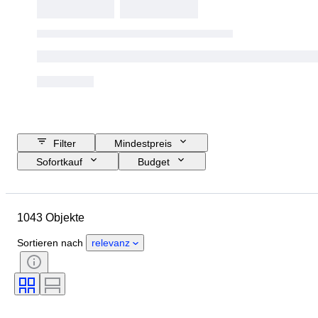
Filter
Mindestpreis
Sofortkauf
Budget
Enddatum
Standort
Marke
Objekt
Herkunftsland
1043 Objekte
Material
Zustand
Zubehör
Periode
Stil
Farbe
Sortieren nach
relevanz
Getestet und funktionstüchtig
Plattenfirma
Epoche
Schöpfer