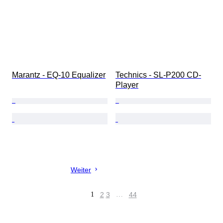
Marantz - EQ-10 Equalizer
Technics - SL-P200 CD-
Player
Weiter
1
2
3
…
44