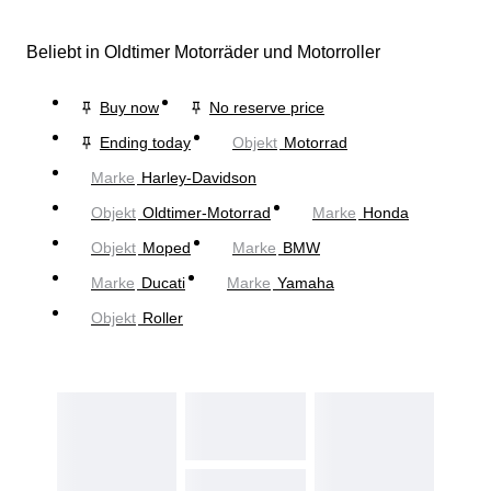
Beliebt in Oldtimer Motorräder und Motorroller
Buy now
No reserve price
Ending today
Objekt
Motorrad
Marke
Harley-Davidson
Objekt
Oldtimer-Motorrad
Marke
Honda
Objekt
Moped
Marke
BMW
Marke
Ducati
Marke
Yamaha
Objekt
Roller