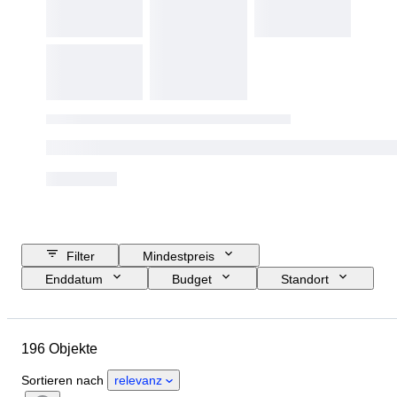
Filter
Mindestpreis
Enddatum
Budget
Standort
Marke
Objekt
Herkunftsland
Material
196 Objekte
Zustand
Zubehör
Periode
Zulassungspapiere
Motorgröße
Sortieren nach
relevanz
EG-Übereinstimmungsbescheinigung (CoC)