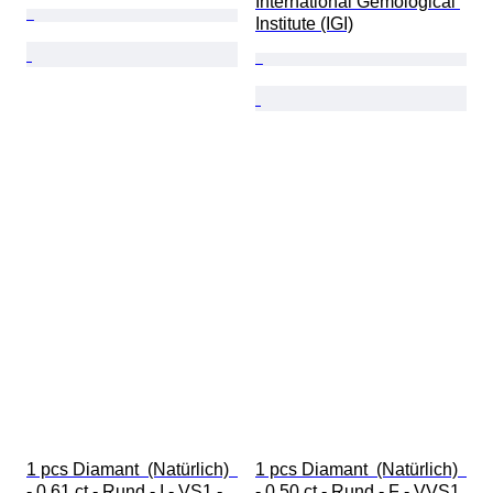
International Gemological 
Institute (IGI)
1 pcs Diamant  (Natürlich)  
1 pcs Diamant  (Natürlich)  
- 0.61 ct - Rund - I - VS1 - 
- 0.50 ct - Rund - F - VVS1 