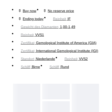
Buy now
No reserve price
Ending today
Reinheit
IF
Gewicht des Diamanten
1,00-1,49
Reinheit
VVS1
Zertifikat
Gemological Institute of America (GIA)
Zertifikat
International Gemological Institute (IGI)
Standort
Niederlande
Reinheit
VVS2
Schliff
Birne
Schliff
Rund