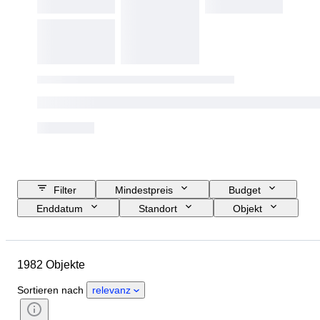
Filter
Mindestpreis
Budget
Enddatum
Standort
Objekt
Herkunftsland
Edelstein
Zertifikat
Farbe
Schliff
1982 Objekte
Reinheit
Farbstufe
Gewicht des Diamanten
Exakte Farbe
Sortieren nach
relevanz
Polieren (Diamanten)
Symmetry
Schliffqualität (Cut Grade)
Fluoreszenz