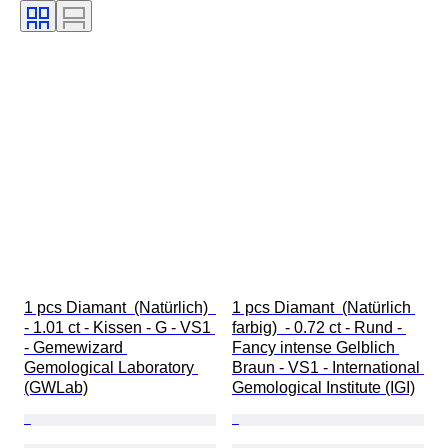
Rundiste
Intensität der Fancy-Farbe
Oberton der Fancy-Farbe
Behandlung
Transparenz des Edelsteins
Diamanttyp
1 pcs Diamant  (Natürlich)  
1 pcs Diamant  (Natürlich 
- 1.01 ct - Kissen - G - VS1 
farbig)  - 0.72 ct - Rund - 
- Gemewizard 
Fancy intense Gelblich 
Gemological Laboratory 
Braun - VS1 - International 
(GWLab)
Gemological Institute (IGI)