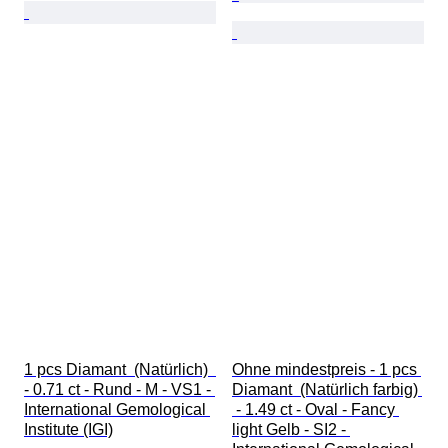
1 pcs Diamant  (Natürlich)  
Ohne mindestpreis - 1 pcs 
- 0.71 ct - Rund - M - VS1 - 
Diamant  (Natürlich farbig) 
International Gemological 
 - 1.49 ct - Oval - Fancy 
Institute (IGI)
light Gelb - SI2 - 