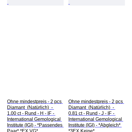
Ohne mindestpreis - 2 pcs 
Ohne mindestpreis - 2 pcs 
Diamant  (Natürlich)  - 
Diamant  (Natürlich)  - 
1.00 ct - Rund - H - IF - 
0.81 ct - Rund - J - IF - 
International Gemological 
International Gemological 
Institute (IGI) - *Passendes 
Institute (IGI) - *Abgleich* 
Paar* *EX VG*
*3EX Keine*