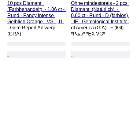
10 pcs Diamant  
Ohne mindestpreis - 2 pcs 
(Farbbehandelt)  - 1.06 ct - 
Diamant  (Natürlich)  - 
Rund - Fancy intense 
0.60 ct - Rund - D (farblos) 
Gelblich Orange - VS1, I1 
- IF - Gemological Institute 
- Gem Report Antwerp 
of America (GIA) - + (IGI) 
(GRA)
*Paar* *EX VG*