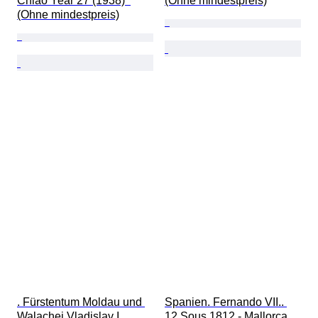
Chiao Year 27 (1938)  
(Ohne mindestpreis)
(Ohne mindestpreis)
. Fürstentum Moldau und 
Spanien. Fernando VII.. 
Walachei Vladislav I. 
12 Sous 1812 - Mallorca  