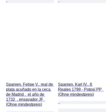
Spanien. Felipe V.. real de 
Spanien. Karl IV.. 8 
plata acuñado en la ceca 
Reales 1799 - Potosí PP  
de Madrid .  el año de 
(Ohne mindestpreis)
1732  . ensayador JF  
(Ohne mindestpreis)