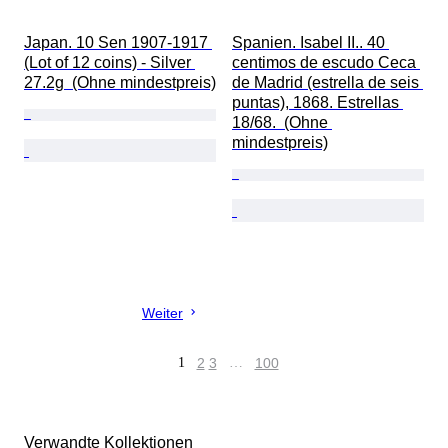
Japan. 10 Sen 1907-1917 
Spanien. Isabel II.. 40 
(Lot of 12 coins) - Silver 
centimos de escudo Ceca 
27.2g  (Ohne mindestpreis)
de Madrid (estrella de seis 
puntas), 1868. Estrellas 
18/68.  (Ohne 
mindestpreis)
Weiter
1
2
3
…
100
Verwandte Kollektionen