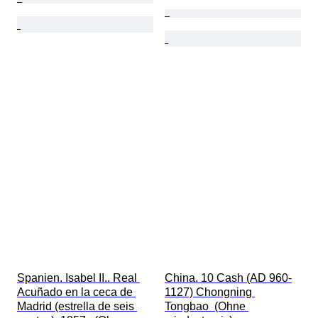
Spanien. Isabel II.. Real 
China. 10 Cash (AD 960-
Acuñado en la ceca de 
1127) Chongning 
Madrid (estrella de seis 
Tongbao  (Ohne 