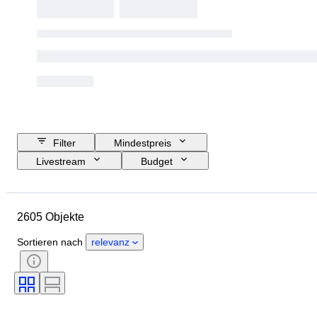
Filter
Mindestpreis
Livestream
Budget
Enddatum
Standort
Objekt
Herkunftsland
Material
2605 Objekte
Zustand
Zertifikat
Thema
Unterschrift
Währung
Sortieren nach
relevanz
Art der Münze
Herrscher/ Ära
Epoche
Künstler