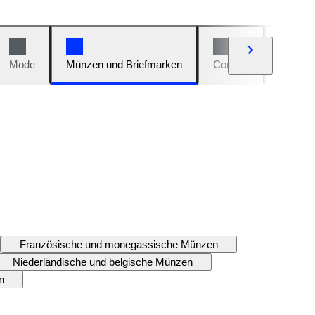
Mode
Münzen und Briefmarken
Comics
Autos u
Französische und monegassische Münzen
Niederländische und belgische Münzen
n