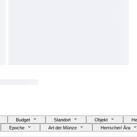
Budget
Standort
Objekt
He
Epoche
Art der Münze
Herrscher/ Ära