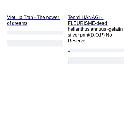
Viet Ha Tran - The power 
Tenmi HANAGI - 
of dreams
FLEURISME-dead 
helianthus annuus -gelatin 
silver print(D.O.P) No 
Reserve