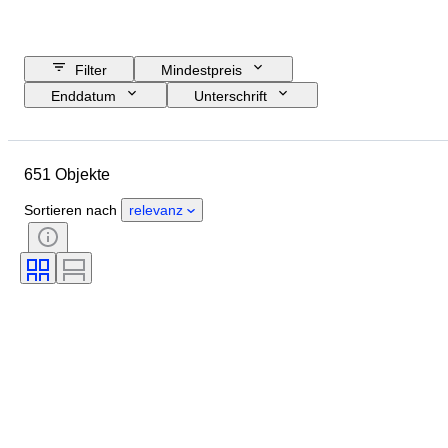
Filter
Mindestpreis
Enddatum
Unterschrift
Größe
Budget
Künstler
Thema
Technik
Standort
651 Objekte
Zustand
Verkauft von
Sortieren nach
relevanz