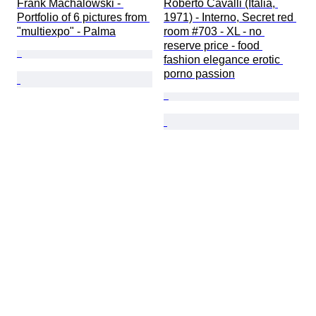
Frank Machalowski - 
Roberto Cavalli (Italia, 
Portfolio of 6 pictures from 
1971) - Interno, Secret red 
"multiexpo" - Palma
room #703 - XL - no 
reserve price - food 
fashion elegance erotic 
porno passion