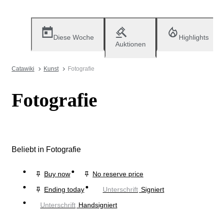
Diese Woche
Highlights
Auktionen
Catawiki
Kunst
Fotografie
Fotografie
Beliebt in Fotografie
Buy now
No reserve price
Ending today
Unterschrift
Signiert
Unterschrift
Handsigniert