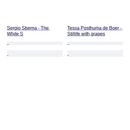
Sergio Sberna - The 
Tessa Posthuma de Boer - 
White S
Stillife with grapes