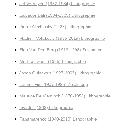
Jef Verheyen (1932-1984) Lithographie
Salvador Dali (1904-1989) Lithographie
Pierre Alechinsky (1927) Lithographie
Vladimir Velickovic (1935-2019) Lithographie
Siep Van Den Berg (1913-1998) Zeichnung
Mr. Brainwash (1966) Lithographie
Josep Guinovart (1927-2007) Lithographie
Leonor Fini (1907-1996) Zeichnung
Maurice De Vlaminck (1876-1958) Lithographie
Invader (1969) Lithographie
Panamarenko (1940-2019) Lithographie