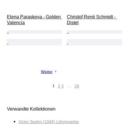
Elena Paraskeva - Golden 
Christof René Schmidt - 
Valencia
Distel
Weiter
1
2
3
…
28
Verwandte Kollektionen
Victor Spahn (1949) Lithographie