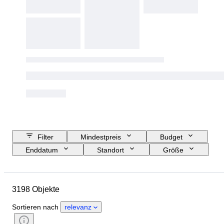
Filter
Mindestpreis
Budget
Enddatum
Standort
Größe
Abmessungen
Marke
Objekt
Herkunftsland
3198 Objekte
Material
Zustand
Periode
Stil
Farbe
Epoche
Sortieren nach
relevanz
Schöpfer
Modell