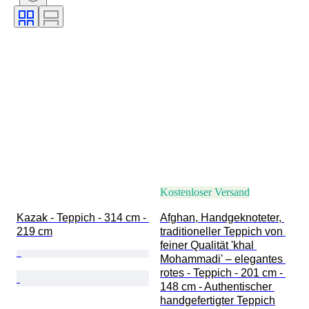
Kostenloser Versand
Kazak - Teppich - 314 cm - 
Afghan, Handgeknoteter, 
219 cm
traditioneller Teppich von 
feiner Qualität 'khal 
Mohammadi' – elegantes 
rotes - Teppich - 201 cm - 
148 cm - Authentischer 
handgefertigter Teppich