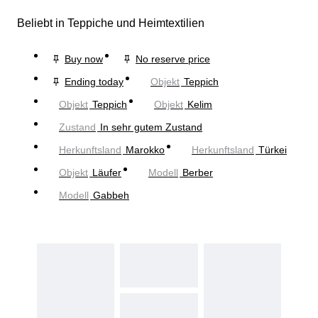
Beliebt in Teppiche und Heimtextilien
Buy now
No reserve price
Ending today
Objekt
Teppich
Objekt
Teppich
Objekt
Kelim
Zustand
In sehr gutem Zustand
Herkunftsland
Marokko
Herkunftsland
Türkei
Objekt
Läufer
Modell
Berber
Modell
Gabbeh