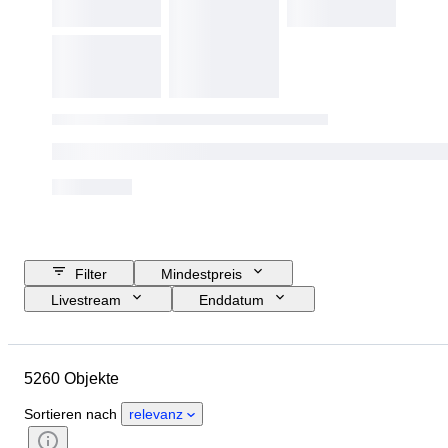
Filter
Mindestpreis
Livestream
Enddatum
Budget
Standort
Größe
Abmessungen
Objekt
5260 Objekte
Herkunftsland
Material
Geschlecht
Zustand
Sortieren nach
relevanz
Periode
Edelstein
Zertifikat