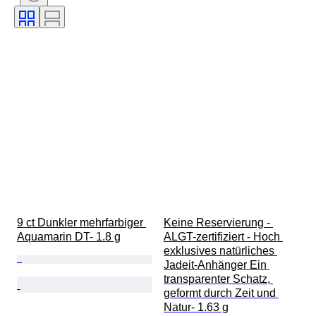
Unterschrift
Farbe
Schliff
Exakte Farbe
Mineral
Mineralform
Behandlung
Angegebene Größe
Original/Nachbau
Perlenglanz
Oberflächenqualität der Perle(n)
Epoche
9 ct Dunkler mehrfarbiger 
Keine Reservierung - 
Aquamarin DT- 1.8 g
ALGT-zertifiziert - Hoch 
exklusives natürliches 
Jadeit-Anhänger Ein 
transparenter Schatz, 
geformt durch Zeit und 
Natur- 1.63 g