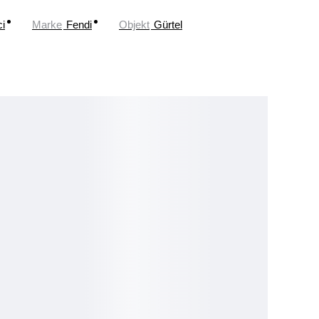
i
Marke
Fendi
Objekt
Gürtel