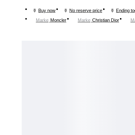
Buy now
No reserve price
Ending t
Marke
Moncler
Marke
Christian Dior
M