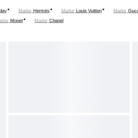
oday
Marke
Hermès
Marke
Louis Vuitton
Marke
Gucc
arke
Monet
Marke
Chanel