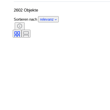
Feingehalt
Stil
Farbe
Original/Nachbau
Accessoires enthalten
2602 Objekte
Sortieren nach
relevanz