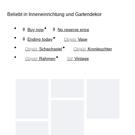
Beliebt in Inneneinrichtung und Gartendekor
Buy now
No reserve price
Ending today
Objekt
Vase
Objekt
Schachspiel
Objekt
Kronleuchter
Objekt
Rahmen
Stil
Vintage