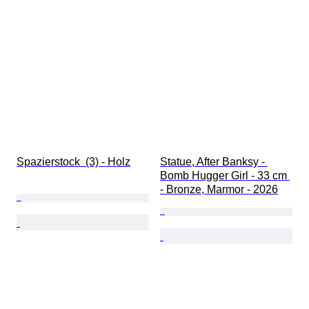
Verkauft von
Energiereserve
Behandlung
Schlagend
Art
Spazierstock  (3) - Holz
Statue, After Banksy - 
Bomb Hugger Girl - 33 cm 
- Bronze, Marmor - 2026