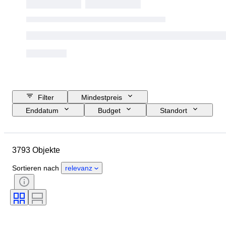
Filter
Mindestpreis
Enddatum
Budget
Standort
Größe
Abmessungen
Marke
Objekt
3793 Objekte
Herkunftsland
Material
Geschlecht
Zustand
Sortieren nach
relevanz
Periode
Zertifikat
Stil
Technik
Unterschrift
Farbe
Uhrwerk
Original/Nachbau
Wachstumsform
Epoche