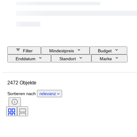
Filter
Mindestpreis
Budget
Enddatum
Standort
Marke
Objekt
Herkunftsland
Material
Zustand
Zubehör
2472 Objekte
Zertifikat
Feingehalt
Thema
Währung
Epoche
Sortieren nach
relevanz
Art der Münze
Herrscher/ Ära
Edelmetallgewicht