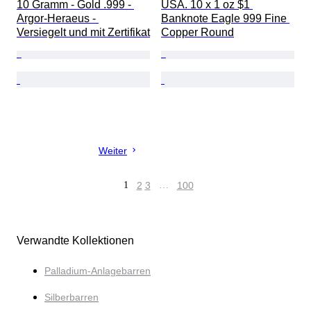
10 Gramm - Gold .999 - 
USA. 10 x 1 oz $1 
Argor-Heraeus - 
Banknote Eagle 999 Fine 
Versiegelt und mit Zertifikat
Copper Round
Weiter
1
2
3
…
100
Verwandte Kollektionen
Palladium-Anlagebarren
Silberbarren