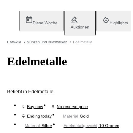
Diese Woche
Highlights
Auktionen
Catawiki
Münzen und Briefmarken
Edelmetalle
Edelmetalle
Beliebt in Edelmetalle
Buy now
No reserve price
Ending today
Material
Gold
Material
Silber
Edelmetallgewicht
10 Gramm