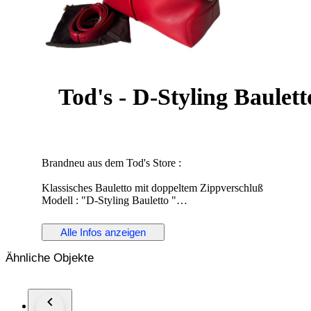
Tod's - D-Styling Baulet
Brandneu aus dem Tod's Store :
Klassisches Bauletto mit doppeltem Zippverschluß
Modell : "D-Styling Bauletto "
Farbe : kräftiges Rot
mit zusätzlichem Schulterriemen
Alle Infos anzeigen
wunderbar weiches Kalbsleder
silberne Beschläge und Standfüße
Ähnliche Objekte
made in Italy
Größe : 35 x 24 x 17 cm
UVP (Retailpreis) : 1.250,- €
Neu und unbenutzt, mit Originaletikett und Dustbag