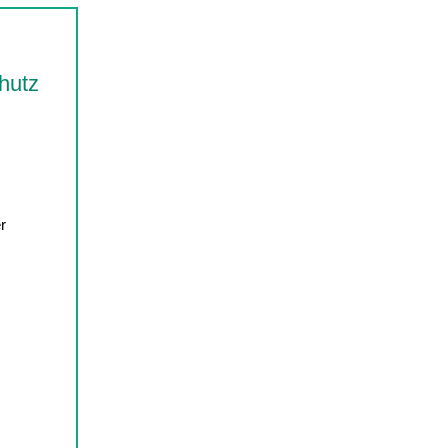
hutz
r