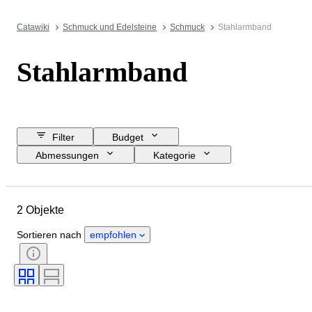
Catawiki
Schmuck und Edelsteine
Schmuck
Stahlarmband
Stahlarmband
Filter
Budget
Abmessungen
Kategorie
Mindestpreis
Enddatum
Standort
Marke
Objekt
2 Objekte
Herkunftsland
Material
Geschlecht
Zustand
Sortieren nach
empfohlen
Edelstein
Zertifikat
Feingehalt
Stil
Schliff
Angegebene Größe
Diamanttyp
Epoche
Modell