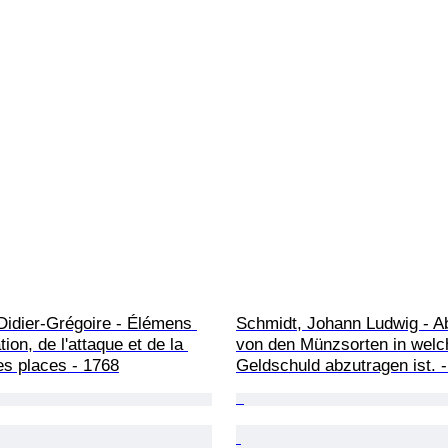
Didier-Grégoire - Élémens 
Schmidt, Johann Ludwig - A
ation, de l'attaque et de la 
von den Münzsorten in welc
es places - 1768
Geldschuld abzutragen ist. 