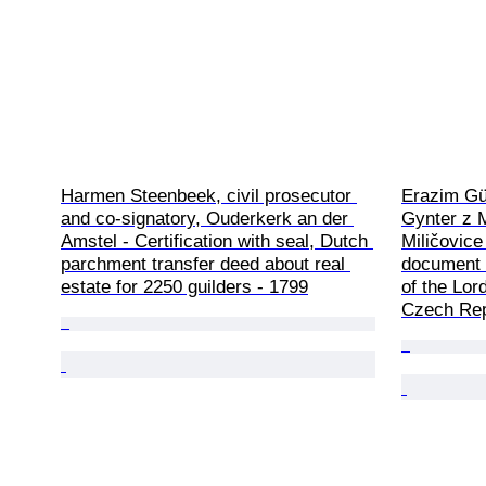
Harmen Steenbeek, civil prosecutor 
Erazim Gü
and co-signatory, Ouderkerk an der 
Gynter z M
Amstel - Certification with seal, Dutch 
Miličovice
parchment transfer deed about real 
document 
estate for 2250 guilders - 1799
of the Lor
Czech Rep