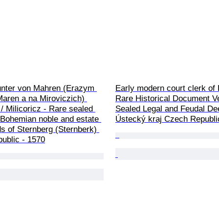
nter von Mahren (Erazym 
Early modern court clerk of
aren a na Miroviczich) 
Rare Historical Document V
 / Milicoricz - Rare sealed 
Sealed Legal and Feudal De
Bohemian noble and estate 
Ústecký kraj Czech Republi
ds of Sternberg (Sternberk) 
ublic - 1570