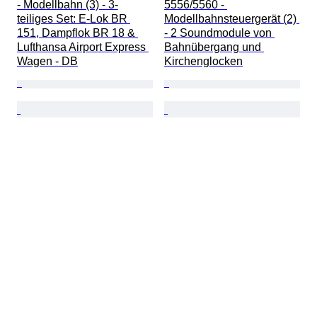
- Modellbahn (3) - 3-
5556/5560 - 
teiliges Set: E-Lok BR 
Modellbahnsteuergerät (2) 
151, Dampflok BR 18 & 
- 2 Soundmodule von 
Lufthansa Airport Express 
Bahnübergang und 
Wagen - DB
Kirchenglocken