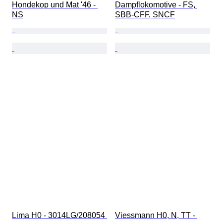
Hondekop und Mat '46 - 
Dampflokomotive - FS, 
NS
SBB-CFF, SNCF
Lima H0 - 3014LG/208054 
Viessmann H0, N, TT - 