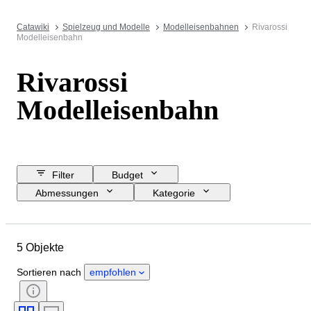
Catawiki
Spielzeug und Modelle
Modelleisenbahnen
Rivarossi
Modelleisenbahn
Rivarossi
Modelleisenbahn
Filter
Budget
Abmessungen
Kategorie
Mindestpreis
Enddatum
Standort
Marke
Objekt
5 Objekte
Zustand
Zubehör
Maßstab
Kontrolle
Stromversorgung
Sortieren nach
empfohlen
Eisenbahngesellschaft
Epoche