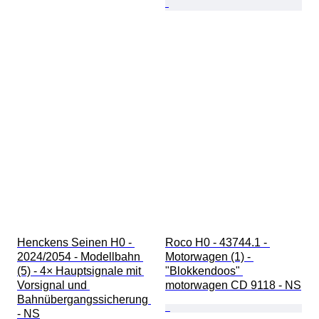
Henckens Seinen H0 - 
Roco H0 - 43744.1 - 
2024/2054 - Modellbahn 
Motorwagen (1) - 
(5) - 4× Hauptsignale mit 
"Blokkendoos" 
Vorsignal und 
motorwagen CD 9118 - NS
Bahnübergangssicherung 
- NS