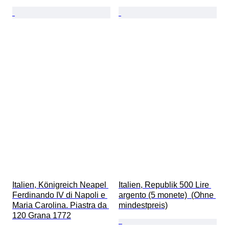
Italien, Königreich Neapel 
Italien, Republik 500 Lire 
Ferdinando IV di Napoli e 
argento (5 monete)  (Ohne 
Maria Carolina. Piastra da 
mindestpreis)
120 Grana 1772