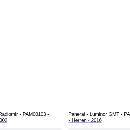
 Radiomir - PAM00103 - 
Panerai - Luminor GMT - P
2002
- Herren - 2016