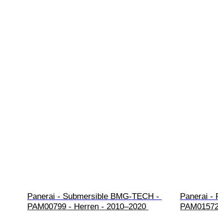
Panerai - Submersible BMG-TECH - 
Panerai - 
PAM00799 - Herren - 2010–2020 
PAM01572 