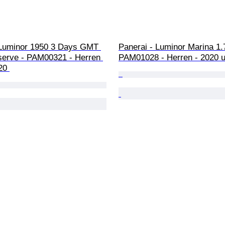
 Luminor 1950 3 Days GMT 
Panerai - Luminor Marina 1.7
erve - PAM00321 - Herren 
PAM01028 - Herren - 2020 un
20 