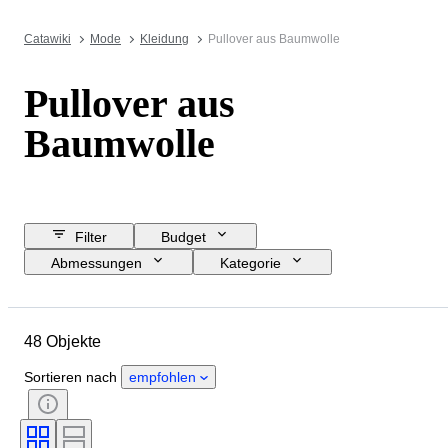
Catawiki
Mode
Kleidung
Pullover aus Baumwolle
Pullover aus
Baumwolle
Filter
Budget
Abmessungen
Kategorie
Mindestpreis
Sofortkauf
Enddatum
Standort
Marke
48 Objekte
Objekt
Herkunftsland
Material
Geschlecht
Sortieren nach
empfohlen
Zustand
Farbe
Größe
Epoche
Angegebene Größe
Muster