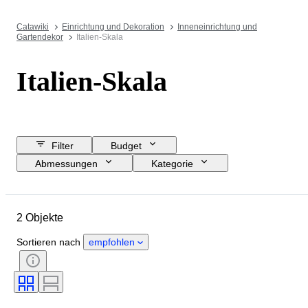
Catawiki
Einrichtung und Dekoration
Inneneinrichtung und
Gartendekor
Italien-Skala
Italien-Skala
Filter
Budget
Abmessungen
Kategorie
Mindestpreis
Enddatum
Standort
Objekt
2 Objekte
Herkunftsland
Material
Zustand
Periode
Epoche
Sortieren nach
empfohlen