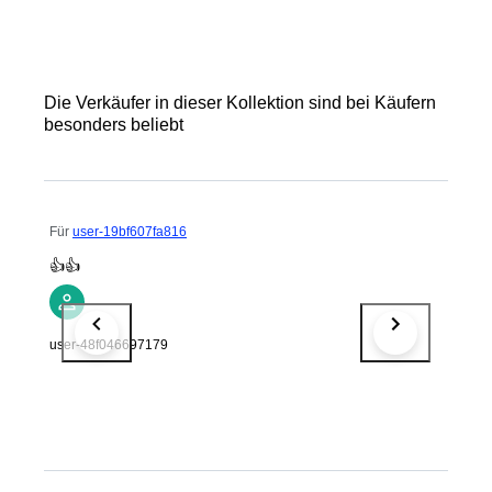
Die Verkäufer in dieser Kollektion sind bei Käufern
besonders beliebt
Für
user-19bf607fa816
👍👍
user-48f046697179