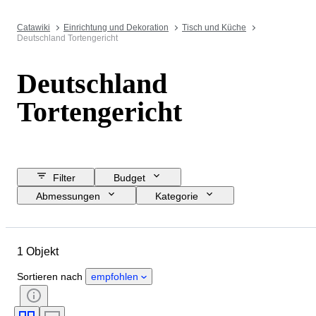
Catawiki
Einrichtung und Dekoration
Tisch und Küche
Deutschland Tortengericht
Deutschland
Tortengericht
Filter
Budget
Abmessungen
Kategorie
Mindestpreis
Sofortkauf
Enddatum
Standort
Marke
1 Objekt
Objekt
Herkunftsland
Material
Zustand
Periode
Sortieren nach
empfohlen
Stil
Farbe
Epoche
Dekor