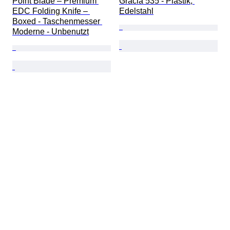
Point Blade – Premium 
Gracia 535 - Plastik, 
EDC Folding Knife – 
Edelstahl
Boxed - Taschenmesser 
Moderne - Unbenutzt