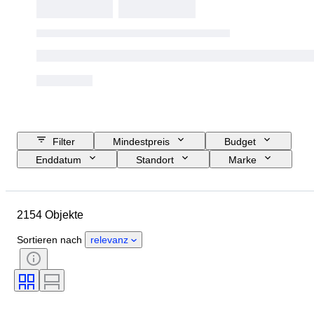
Filter
Mindestpreis
Budget
Enddatum
Standort
Marke
Objekt
Herkunftsland
Material
Zustand
Periode
2154 Objekte
Stil
Unterschrift
Farbe
Größe
Epoche
Sortieren nach
relevanz
Art von Küchenmesser
Dekor
Künstler
Original/Nachbau
Verkauft von
Schöpfer
Modell