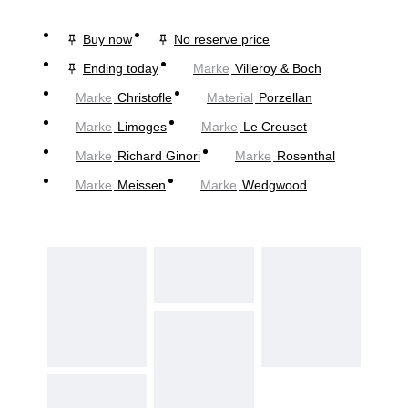
Buy now
No reserve price
Ending today
Marke
Villeroy & Boch
Marke
Christofle
Material
Porzellan
Marke
Limoges
Marke
Le Creuset
Marke
Richard Ginori
Marke
Rosenthal
Marke
Meissen
Marke
Wedgwood