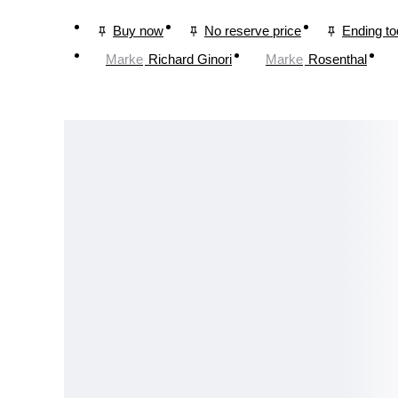
Buy now
No reserve price
Ending t
Marke
Richard Ginori
Marke
Rosenthal