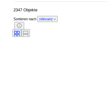
Künstler
Original/Nachbau
Verkau
2347 Objekte
Sortieren nach
relevanz