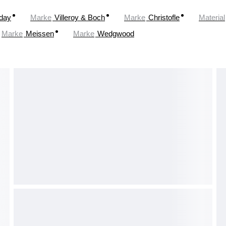
oday
Marke
Villeroy & Boch
Marke
Christofle
Material
Marke
Meissen
Marke
Wedgwood