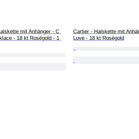
Halskette mit Anhänger - C 
Cartier - Halskette mit Anhä
lace - 18 kt Roségold - 1 
Love - 18 kt Roségold