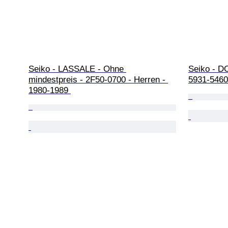
Seiko - LASSALE - Ohne 
Seiko - D
mindestpreis - 2F50-0700 - Herren - 
5931-5460
1980-1989 