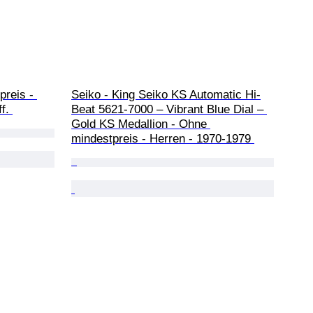
reis - 
Seiko - King Seiko KS Automatic Hi-
f. 
Beat 5621-7000 – Vibrant Blue Dial – 
Gold KS Medallion - Ohne 
mindestpreis - Herren - 1970-1979 