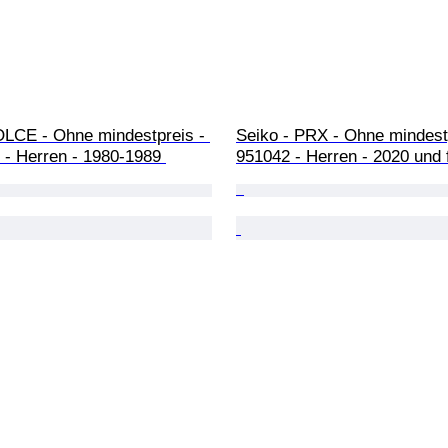
OLCE - Ohne mindestpreis - 
Seiko - PRX - Ohne mindestp
 - Herren - 1980-1989 
951042 - Herren - 2020 und f