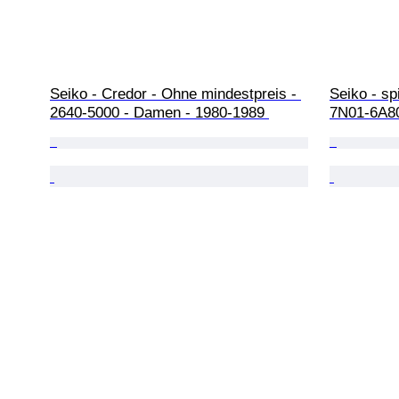
Seiko - Credor - Ohne mindestpreis - 
Seiko - sp
2640-5000 - Damen - 1980-1989 
7N01-6A80