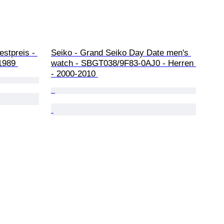
stpreis - 
Seiko - Grand Seiko Day Date men's 
1989 
watch - SBGT038/9F83-0AJ0 - Herren 
- 2000-2010 