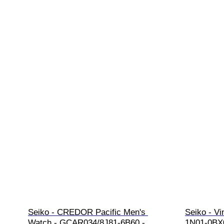
Seiko - CREDOR Pacific Men's 
Seiko - Vi
Watch - GCAR034/8J81-6B60 - 
1N01-0BX0