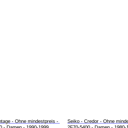
ntage - Ohne mindestpreis - 
Seiko - Credor - Ohne minde
 - Damen - 1990-1999 
2F70-5400 - Damen - 1980-