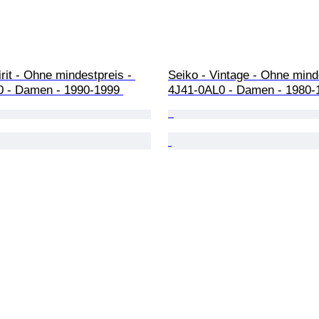
irit - Ohne mindestpreis - 
Seiko - Vintage - Ohne minde
 - Damen - 1990-1999 
4J41-0AL0 - Damen - 1980-