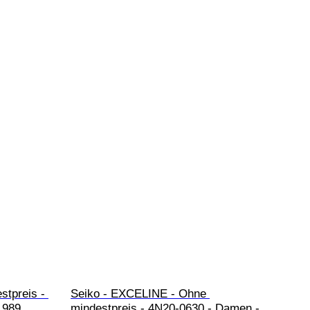
stpreis - 
Seiko - EXCELINE - Ohne 
1989 
mindestpreis - 4N20-0630 - Damen - 